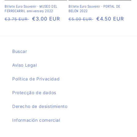
Billete Euro Souvenir - MUSEO DEL
Billete Euro Souvenir - PORTAL DE
FERROCARRIL anniversary 2022
BELÉN 2022
Preço
Preço
€3.00 EUR
Preço
Preço
€4.50 EUR
€3.75 EUR
€5.00 EUR
normal
de
normal
de
saldo
saldo
Buscar
Aviso Legal
Política de Privacidad
Protecção de dados
Derecho de desistimiento
Información comercial