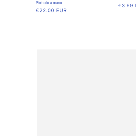
Pintado a mano
Preço
€3.99
Preço
€22.00 EUR
normal
normal