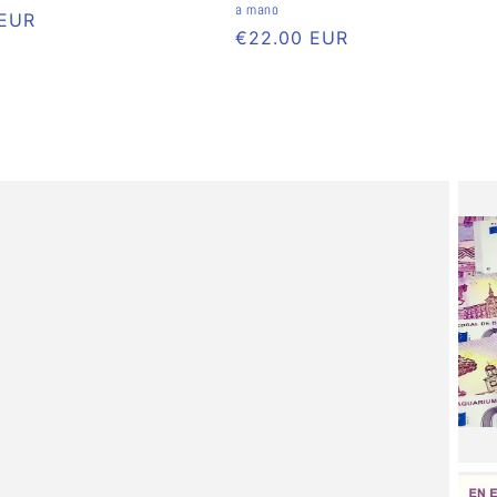
a mano
 EUR
Preço
€22.00 EUR
normal