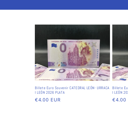
Billete Euro Souvenir CATEDRAL LEÓN- URRACA
Billete E
I LEÓN 2026 PLATA
I LEÓN 20
Preço
€4.00 EUR
Preço
€4.00
normal
norma