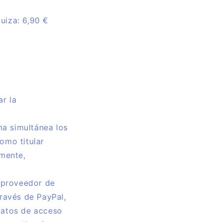
uiza: 6,90 €
ar la
rma simultánea los
omo titular
amente,
l proveedor de
través de PayPal,
 datos de acceso