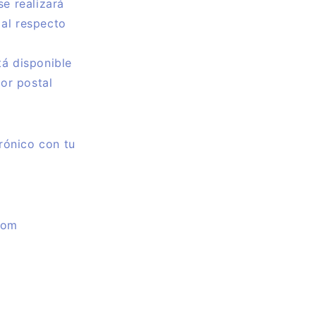
se realizará
 al respecto
tá disponible
dor postal
rónico con tu
com