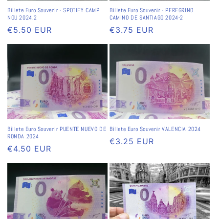
o
Billete Euro Souvenir - SPOTIFY CAMP
Billete Euro Souvenir - PEREGRINO
NOU 2024.2
CAMINO DE SANTIAGO 2024-2
Prix
€5.50 EUR
Prix
€3.75 EUR
n
habituel
habituel
:
Billete Euro Souvenir PUENTE NUEVO DE
Billete Euro Souvenir VALENCIA 2024
RONDA 2024
Prix
€3.25 EUR
Prix
€4.50 EUR
habituel
habituel