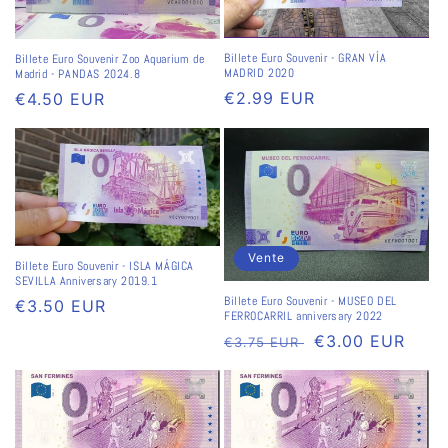
Billete Euro Souvenir - GRAN VÍA
Billete Euro Souvenir Zoo Aquarium de
MADRID 2020
Madrid - PANDAS 2024.8
Prix
€2.99 EUR
Prix
€4.50 EUR
habituel
habituel
Vente
Billete Euro Souvenir - ISLA MÁGICA
SEVILLA Anniversary 2019.1
Billete Euro Souvenir - MUSEO DEL
Prix
€3.50 EUR
FERROCARRIL anniversary 2022
habituel
Prix
Prix
€3.00 EUR
€3.75 EUR
habituel
soldé