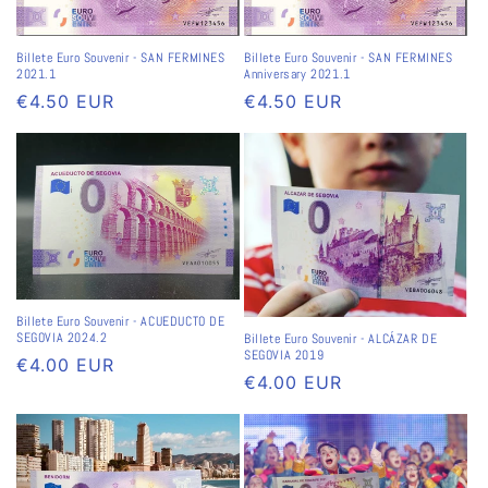
Billete Euro Souvenir - SAN FERMINES
Billete Euro Souvenir - SAN FERMINES
2021.1
Anniversary 2021.1
Prix
€4.50 EUR
Prix
€4.50 EUR
habituel
habituel
Billete Euro Souvenir - ACUEDUCTO DE
SEGOVIA 2024.2
Billete Euro Souvenir - ALCÁZAR DE
SEGOVIA 2019
Prix
€4.00 EUR
Prix
€4.00 EUR
habituel
habituel