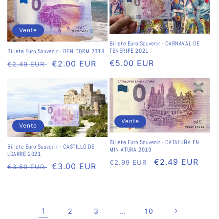
Vente
Billete Euro Souvenir - CARNAVAL DE
TENERIFE 2021
Billete Euro Souvenir - BENIDORM 2019
Prix
€5.00 EUR
Prix
Prix
€2.00 EUR
€2.49 EUR
habituel
habituel
soldé
Vente
Vente
Billete Euro Souvenir - CATALUÑA EN
Billete Euro Souvenir - CASTILLO DE
MINIATURA 2019
LOARRE 2021
Prix
Prix
€2.49 EUR
€2.99 EUR
Prix
Prix
€3.00 EUR
€3.50 EUR
habituel
soldé
habituel
soldé
1
…
2
3
10