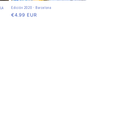
Edición 2020 - Barcelona
LLA
Normaler
€4.99 EUR
Preis