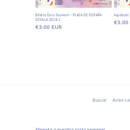
Billete Euro Souvenir - PLAZA DE ESPAÑA
Aquädukt 
SEVILLA 2019.1
Norma
€5.00
Normaler
€3.00 EUR
Preis
Preis
Buscar
Aviso Le
Abonate a nuestra carta semanal