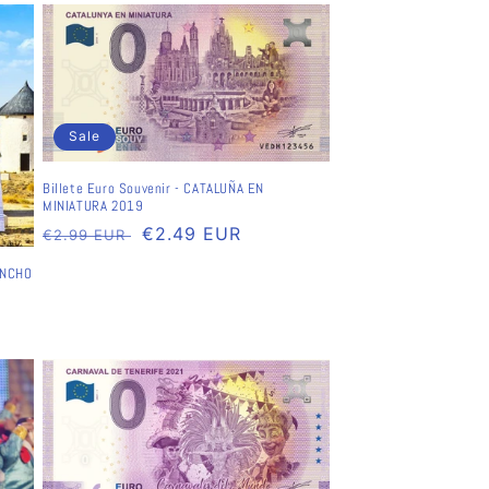
Sale
Billete Euro Souvenir - CATALUÑA EN
MINIATURA 2019
Normaler
Verkaufspreis
€2.49 EUR
€2.99 EUR
Preis
ANCHO