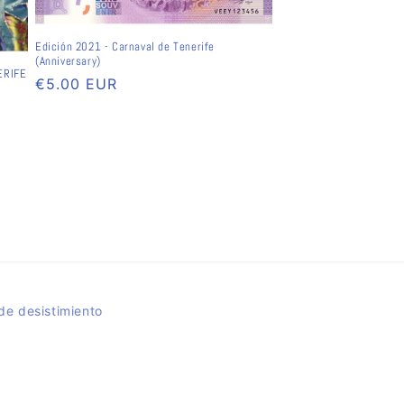
Edición 2021 - Carnaval de Tenerife
(Anniversary)
ERIFE
Normaler
€5.00 EUR
Preis
de desistimiento