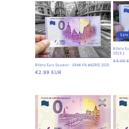
Sale
Billete E
2019.1
Norma
€3.00 
Billete Euro Souvenir - GRAN VÍA MADRID 2020
Preis
Normaler
€2.99 EUR
Preis