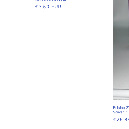
Normaler
€3.50 EUR
Preis
Edición 2
Souvenir
Norma
€29.8
Preis