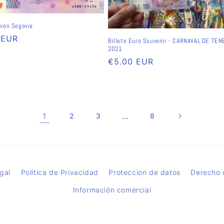
von Segovia
ler
 EUR
Billete Euro Souvenir - CARNAVAL DE TEN
2021
Normaler
€5.00 EUR
Preis
1
…
2
3
8
gal
Política de Privacidad
Proteccion de datos
Derecho 
Información comercial