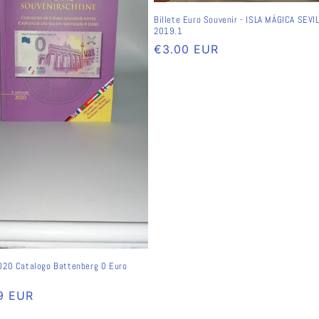
Billete Euro Souvenir - ISLA MÁGICA SEVI
2019.1
Normaler
€3.00 EUR
Preis
020 Catalogo Battenberg 0 Euro
ler
9 EUR