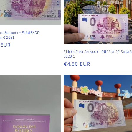
uro Souvenir - FLAMENCO
ary) 2021
ler
 EUR
Billete Euro Souvenir - PUEBLA DE SANAB
2020.1
Normaler
€4.50 EUR
Preis