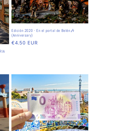
Edición 2020 - En el portal de Belén🎶
(Anniversary)
Normaler
€4.50 EUR
Preis
RIA