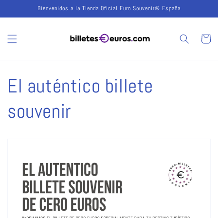
Direkt
Bienvenidos a la Tienda Oficial Euro Souvenir® España
zum
Inhalt
Warenko
El auténtico billete
souvenir