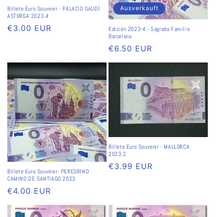
Ausverkauft
Billete Euro Souvenir - PALACIO GAUDÍ
e
ASTORGA 2023.4
Normaler
€3.00 EUR
:
Edición 2023-4 - Sagrada Familia
Barcelona
Preis
Normaler
€6.50 EUR
Preis
Billete Euro Souvenir - MALLORCA
2023.2
Normaler
€3.99 EUR
Billete Euro Souvenir- PEREGRINO
Preis
CAMINO DE SANTIAGO 2023
Normaler
€4.00 EUR
Preis