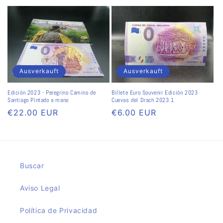
Preis
Preis
Ausverkauft
Ausverkauft
Edición 2023 - Peregrino Camino de
Billete Euro Souvenir Edición 2023
Santiago Pintado a mano
Cuevas del Drach 2023.1
Normaler
€22.00 EUR
Normaler
€6.00 EUR
Preis
Preis
Buscar
Aviso Legal
Política de Privacidad