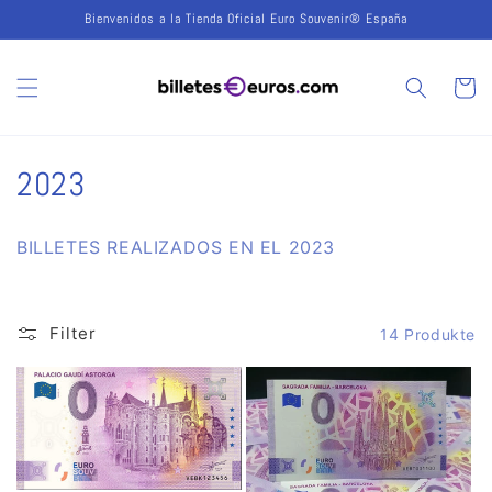
Direkt
Bienvenidos a la Tienda Oficial Euro Souvenir® España
zum
Inhalt
Warenko
K
2023
a
BILLETES REALIZADOS EN EL 2023
t
e
Filter
14 Produkte
g
o
r
i