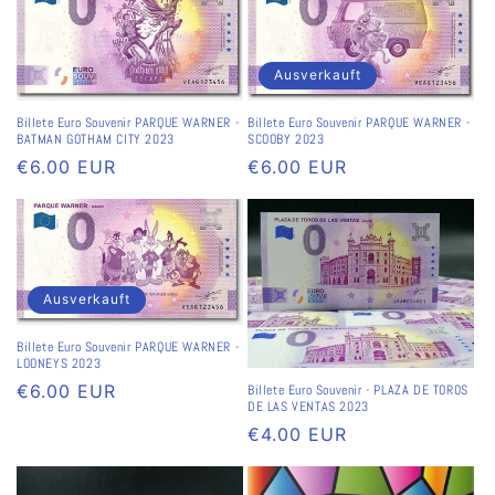
Ausverkauft
Billete Euro Souvenir PARQUE WARNER -
Billete Euro Souvenir PARQUE WARNER -
BATMAN GOTHAM CITY 2023
SCOOBY 2023
Normaler
€6.00 EUR
Normaler
€6.00 EUR
Preis
Preis
Ausverkauft
Billete Euro Souvenir PARQUE WARNER -
LOONEYS 2023
Normaler
€6.00 EUR
Billete Euro Souvenir - PLAZA DE TOROS
DE LAS VENTAS 2023
Preis
Normaler
€4.00 EUR
Preis