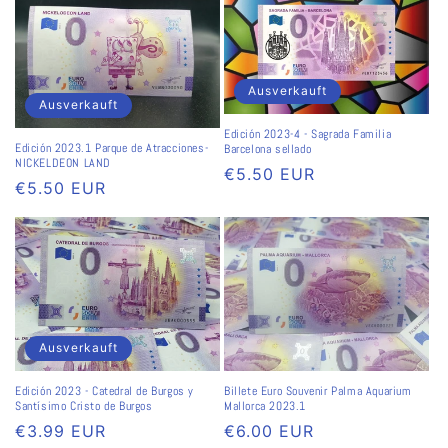
Ausverkauft
Ausverkauft
Edición 2023-4 - Sagrada Familia
Edición 2023.1 Parque de Atracciones-
Barcelona sellado
NICKELDEON LAND
Normaler
€5.50 EUR
Normaler
€5.50 EUR
Preis
Preis
Ausverkauft
Edición 2023 - Catedral de Burgos y
Billete Euro Souvenir Palma Aquarium
Santísimo Cristo de Burgos
Mallorca 2023.1
Normaler
€3.99 EUR
Normaler
€6.00 EUR