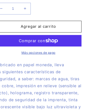
Reducir
Aumentar
cantidad
cantidad
para
para
Billete
Billete
Agregar al carrito
Euro
Euro
Souvenir
Souvenir
-
-
GRAN
GRAN
VÍA
VÍA
Más opciones de pago
MADRID
MADRID
2020
2020
bricado en papel moneda, lleva
s siguientes características de
guridad, a saber: marcas de agua, tiras
 cobre, impresión en relieve (sensible al
cto), holograma, registro transparente,
ndo de seguridad de la imprenta, tinta
uorescente visible bajo luz ultravioleta y