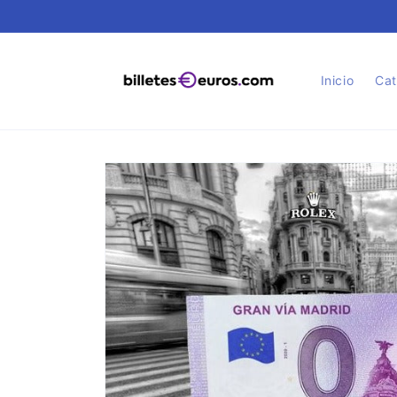
Ir
directamente
al contenido
Inicio
Cat
Ir
directamente
a la
información
del producto