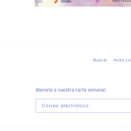
Abrir
elemento
multimedia
2
en
una
ventana
modal
Buscar
Aviso Le
Abonate a nuestra carta semanal
Correo electrónico