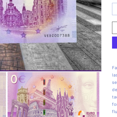
Fa
la
se
de
ta
fo
fl