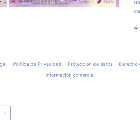
un
Abrir
ca
elemento
multimedia
3
en
una
ventana
modal
gal
Política de Privacidad
Proteccion de datos
Derecho 
Información comercial