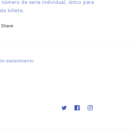
 número de serie individual, único para
da billete.
Share
de desistimiento
Twitter
Facebook
Instagram