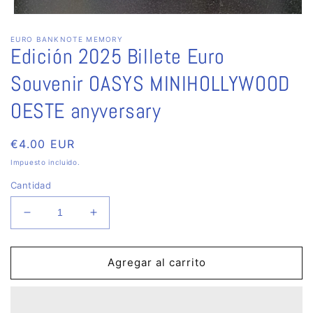
Abrir
elemento
EURO BANKNOTE MEMORY
multimedia
Edición 2025 Billete Euro
1
en
una
Souvenir OASYS MINIHOLLYWOOD
ventana
modal
OESTE anyversary
Precio
€4.00 EUR
habitual
Impuesto incluido.
Cantidad
Reducir
Aumentar
cantidad
cantidad
para
para
Edición
Edición
Agregar al carrito
2025
2025
Billete
Billete
Euro
Euro