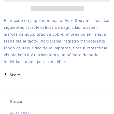
Souvenir
Souvenir
OASYS
OASYS
MINIHOLLYWOOD
MINIHOLLYWOOD
OESTE
OESTE
Fabricado en papel moneda, el Euro Souvenir lleva las
anyversary
anyversary
siguientes características de seguridad, a saber:
marcas de agua, tiras de cobre, impresión en relieve
(sensible al tacto), holograma, registro transparente,
fondo de seguridad de la imprenta, tinta fluorescente
visible bajo luz ultravioleta y un número de serie
individual, único para cada billete.
Share
Buscar
Aviso Legal