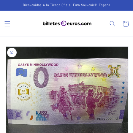
Ir
Bienvenidos a la Tienda Oficial Euro Souvenir® España
directamente
al contenido
Carrito
Ir
directamente
a la
información
del producto