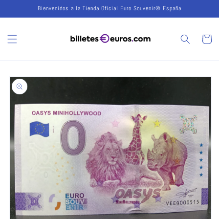
Ir
Bienvenidos a la Tienda Oficial Euro Souvenir® España
directamente
al contenido
Carrito
Ir
directamente
a la
información
del producto