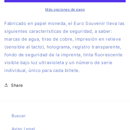
Souvenir
Souvenir
OASYS
OASYS
Más opciones de pago
MINIHOLLYWOOD
MINIHOLLYWOOD
ANIMALES
ANIMALES
Fabricado en papel moneda, el Euro Souvenir lleva las
siguientes características de seguridad, a saber:
marcas de agua, tiras de cobre, impresión en relieve
(sensible al tacto), holograma, registro transparente,
fondo de seguridad de la imprenta, tinta fluorescente
visible bajo luz ultravioleta y un número de serie
individual, único para cada billete.
Share
Buscar
Aviso Legal