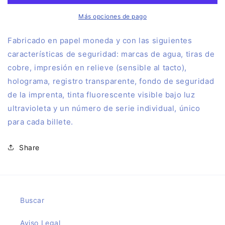
Souvenir
Souvenir
-
-
Más opciones de pago
Sagrada
Sagrada
Familia
Familia
Fa
bricado en papel moneda y con las siguientes
Barcelona
Barcelona
características de seguridad: marcas de agua, tiras de
2025-
2025-
cobre, impresión en relieve (sensible al tacto),
6
6
holograma, registro transparente, fondo de seguridad
de la imprenta, tinta fluorescente visible bajo luz
ultravioleta y un número de serie individual, único
para cada billete.
Share
Buscar
Aviso Legal