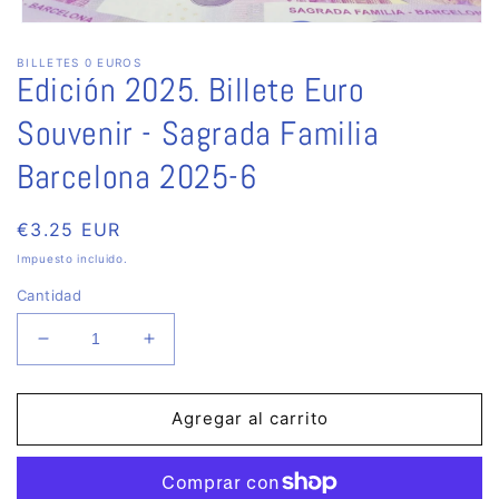
Abrir
elemento
BILLETES 0 EUROS
multimedia
Edición 2025. Billete Euro
1
en
una
Souvenir - Sagrada Familia
ventana
modal
Barcelona 2025-6
Precio
€3.25 EUR
habitual
Impuesto incluido.
Cantidad
Reducir
Aumentar
cantidad
cantidad
para
para
Edición
Edición
Agregar al carrito
2025.
2025.
Billete
Billete
Euro
Euro