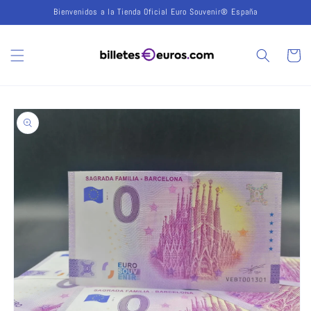
Ir
Bienvenidos a la Tienda Oficial Euro Souvenir® España
directamente
al contenido
Carrito
Ir
directamente
a la
información
del producto