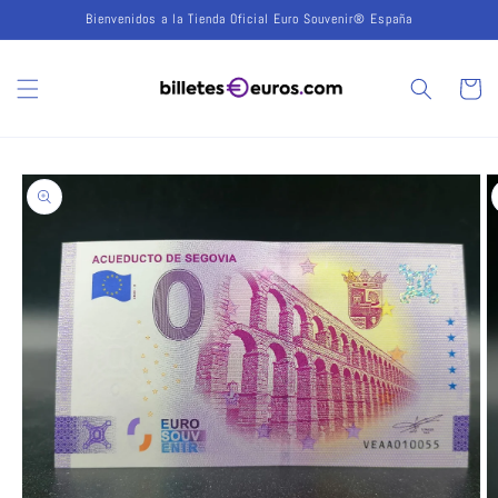
Ir
Bienvenidos a la Tienda Oficial Euro Souvenir® España
directamente
al contenido
Carrito
Ir
directamente
a la
información
del producto