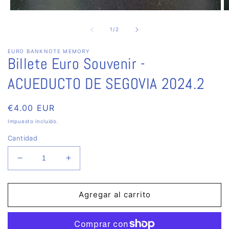
Abrir
Ab
elemento
e
multimedia
m
de
1
/
2
1
2
en
e
EURO BANKNOTE MEMORY
una
u
Billete Euro Souvenir -
ventana
v
modal
m
ACUEDUCTO DE SEGOVIA 2024.2
Precio
€4.00 EUR
habitual
Impuesto incluido.
Cantidad
Reducir
Aumentar
cantidad
cantidad
para
para
Billete
Billete
Agregar al carrito
Euro
Euro
Souvenir
Souvenir
-
-