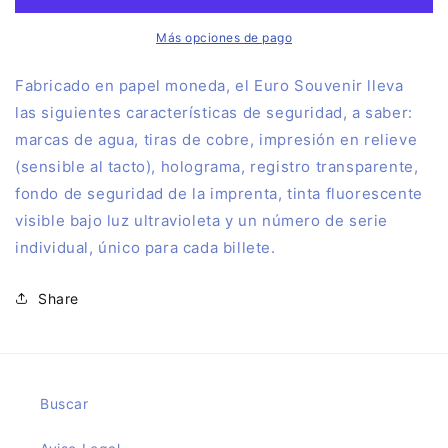
ACUEDUCTO
ACUEDUCTO
DE
DE
Más opciones de pago
SEGOVIA
SEGOVIA
2024.2
2024.2
Fa
bricado en papel moneda, el Euro Souvenir lleva
las siguientes características de seguridad, a saber:
marcas de agua, tiras de cobre, impresión en relieve
(sensible al tacto), holograma, registro transparente,
fondo de seguridad de la imprenta, tinta fluorescente
visible bajo luz ultravioleta y un número de serie
individual, único para cada billete.
Share
Buscar