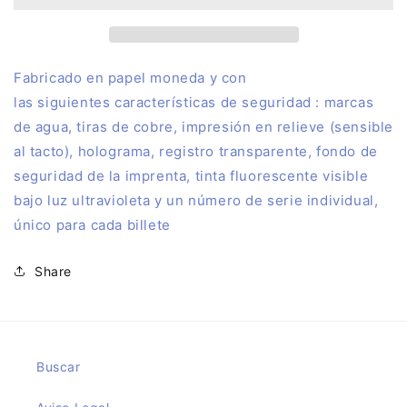
PLAZA
PLAZA
DE
DE
TOROS
TOROS
DE
DE
F
abricado en papel moneda y con
LAS
LAS
las siguientes características de seguridad : marcas
VENTAS
VENTAS
de agua, tiras de cobre, impresión en relieve (sensible
2023
2023
al tacto), holograma, registro transparente, fondo de
seguridad de la imprenta, tinta fluorescente visible
bajo luz ultravioleta y un número de serie individual,
único para cada billete
Share
Buscar