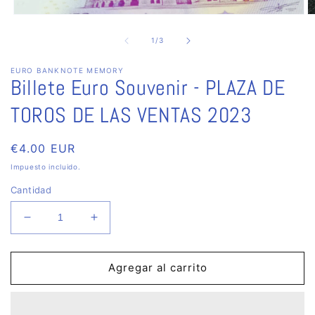
Abrir
Ab
elemento
e
multimedia
m
de
1
/
3
1
2
en
e
EURO BANKNOTE MEMORY
una
u
Billete Euro Souvenir - PLAZA DE
ventana
v
modal
m
TOROS DE LAS VENTAS 2023
Precio
€4.00 EUR
habitual
Impuesto incluido.
Cantidad
Reducir
Aumentar
cantidad
cantidad
para
para
Billete
Billete
Agregar al carrito
Euro
Euro
Souvenir
Souvenir
-
-