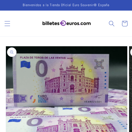
Ir
Bienvenidos a la Tienda Oficial Euro Souvenir® España
directamente
al contenido
Carrito
Ir
directamente
a la
información
del producto