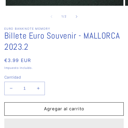
Abrir
Ab
elemento
e
multimedia
m
de
1
/
2
1
2
en
e
EURO BANKNOTE MEMORY
una
u
Billete Euro Souvenir - MALLORCA
ventana
v
modal
m
2023.2
Precio
€3.99 EUR
habitual
Impuesto incluido.
Cantidad
Reducir
Aumentar
cantidad
cantidad
para
para
Billete
Billete
Agregar al carrito
Euro
Euro
Souvenir
Souvenir
-
-