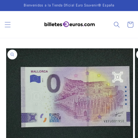
Ir
Bienvenidos a la Tienda Oficial Euro Souvenir® España
directamente
al contenido
Carrito
Ir
directamente
a la
información
del producto