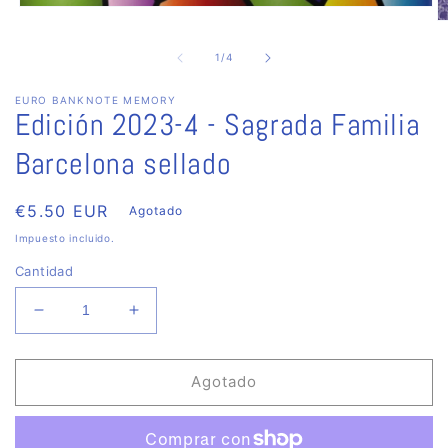
Abrir
Ab
elemento
e
multimedia
m
de
1
1
/
4
2
en
e
una
EURO BANKNOTE MEMORY
u
ventana
Edición 2023-4 - Sagrada Familia
v
modal
m
Barcelona sellado
Precio
€5.50 EUR
Agotado
habitual
Impuesto incluido.
Cantidad
Reducir
Aumentar
cantidad
cantidad
para
para
Edición
Edición
Agotado
2023-
2023-
4
4
-
-