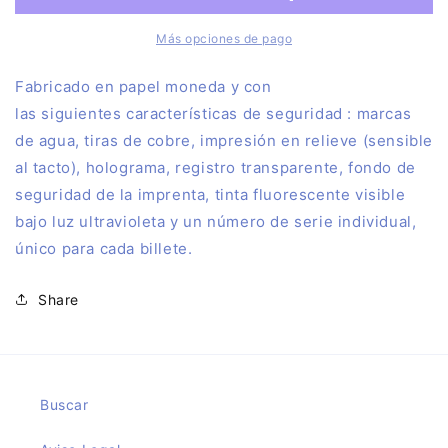
Sagrada
Sagrada
Familia
Familia
Más opciones de pago
Barcelona
Barcelona
sellado
sellado
F
abricado en papel moneda y con
las siguientes características de seguridad : marcas
de agua, tiras de cobre, impresión en relieve (sensible
al tacto), holograma, registro transparente, fondo de
seguridad de la imprenta, tinta fluorescente visible
bajo luz ultravioleta y un número de serie individual,
único para cada billete.
Share
Buscar