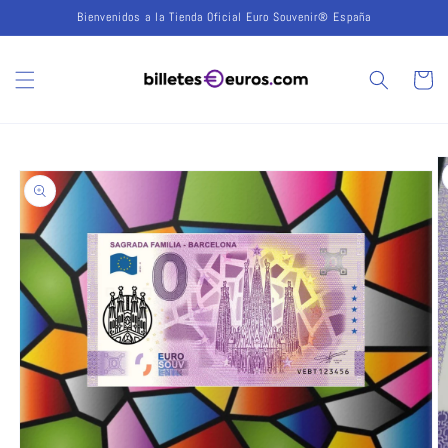
Ir
Bienvenidos a la Tienda Oficial Euro Souvenir® España
directamente
al contenido
Carrito
Ir
directamente
a la
información
del producto