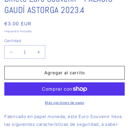
en
una
GAUDÍ ASTORGA 2023.4
ventana
modal
Precio
€3.00 EUR
habitual
Impuesto incluido.
Cantidad
Reducir
Aumentar
cantidad
cantidad
para
para
Billete
Billete
Agregar al carrito
Euro
Euro
Souvenir
Souvenir
-
-
PALACIO
PALACIO
GAUDÍ
GAUDÍ
Más opciones de pago
ASTORGA
ASTORGA
2023.4
2023.4
Fabricado en papel moneda, este Euro Souvenir lleva
las siguientes características de seguridad, a saber: