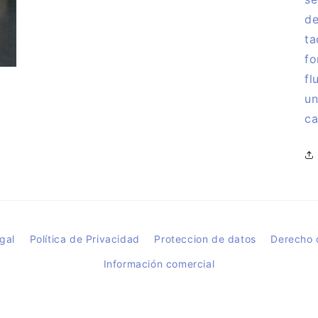
de
ta
fo
fl
un
ca
gal
Política de Privacidad
Proteccion de datos
Derecho 
Información comercial