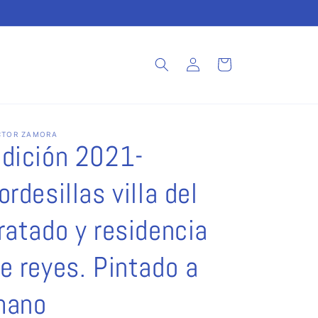
Iniciar
Carrito
sesión
CTOR ZAMORA
dición 2021-
ordesillas villa del
ratado y residencia
e reyes. Pintado a
mano