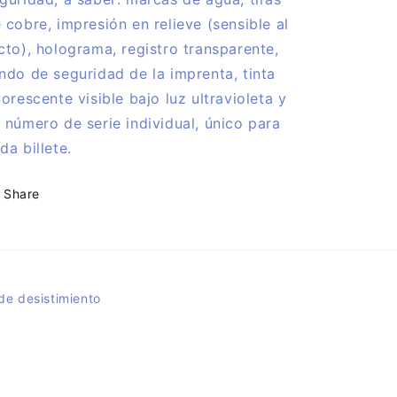
mano
mano
 cobre, impresión en relieve (sensible al
cto), holograma, registro transparente,
ndo de seguridad de la imprenta, tinta
uorescente visible bajo luz ultravioleta y
 número de serie individual, único para
da billete.
Share
de desistimiento