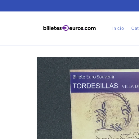
Ir
directamente
al contenido
Inicio
Cat
Ir
directamente
a la
información
del producto