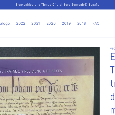
Bienvenidos a la Tienda Oficial Euro Souvenir® España
álogo
2022
2021
2020
2019
2018
FAQ
VI
E
T
t
d