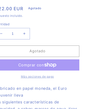
recio
22.00 EUR
Agotado
abitual
uesto incluido.
ntidad
Reducir
Aumentar
cantidad
cantidad
para
para
Edición
Edición
Agotado
2021-
2021-
Tordesillas
Tordesillas
villa
villa
del
del
tratado
tratado
Más opciones de pago
y
y
residencia
residencia
bricado en papel moneda, el Euro
de
de
uvenir lleva
reyes.
reyes.
s siguientes características de
Pintado
Pintado
a
a
guridad, a saber: marcas de agua, tiras