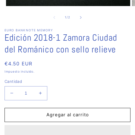
Abrir
Ab
elemento
e
multimedia
m
de
1
/
2
1
2
en
e
EURO BANKNOTE MEMORY
una
u
Edición 2018-1 Zamora Ciudad
ventana
v
modal
m
del Románico con sello relieve
Precio
€4.50 EUR
habitual
Impuesto incluido.
Cantidad
Reducir
Aumentar
cantidad
cantidad
para
para
Edición
Edición
Agregar al carrito
2018-
2018-
1
1
Zamora
Zamora