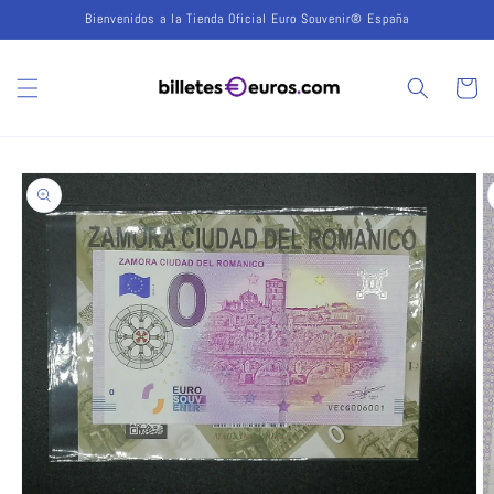
Ir
Bienvenidos a la Tienda Oficial Euro Souvenir® España
directamente
al contenido
Carrito
Ir
directamente
a la
información
del producto