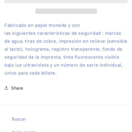
Ciudad
Ciudad
del
del
Románico
Románico
con
con
F
abricado en papel moneda y con
sello
sello
las siguientes características de seguridad : marcas
relieve
relieve
de agua, tiras de cobre, impresión en relieve (sensible
al tacto), holograma, registro transparente, fondo de
seguridad de la imprenta, tinta fluorescente visible
bajo luz ultravioleta y un número de serie individual,
único para cada billete.
Share
Buscar