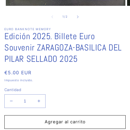
Abrir
Ab
elemento
e
multimedia
m
de
1
/
2
1
2
en
e
EURO BANKNOTE MEMORY
una
u
Edición 2025. Billete Euro
ventana
v
modal
m
Souvenir ZARAGOZA-BASILICA DEL
PILAR SELLADO 2025
Precio
€5.00 EUR
habitual
Impuesto incluido.
Cantidad
Reducir
Aumentar
cantidad
cantidad
para
para
Edición
Edición
Agregar al carrito
2025.
2025.