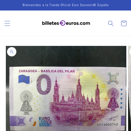
Ir
Bienvenidos a la Tienda Oficial Euro Souvenir® España
directamente
al contenido
Carrito
Ir
directamente
a la
información
del producto