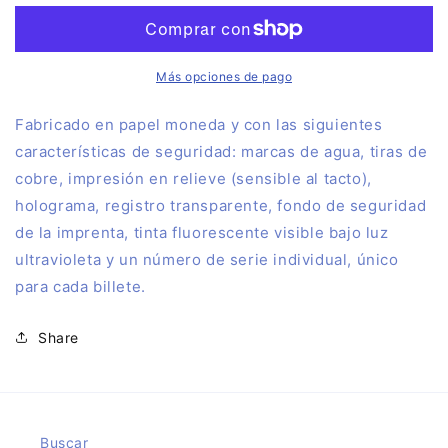
Billete
Billete
Euro
Euro
Souvenir
Souvenir
ZARAGOZA-
ZARAGOZA-
Más opciones de pago
BASILICA
BASILICA
DEL
DEL
F
abricado en papel moneda y con las siguientes
PILAR
PILAR
características de seguridad: marcas de agua, tiras de
SELLADO
SELLADO
cobre, impresión en relieve (sensible al tacto),
2025
2025
holograma, registro transparente, fondo de seguridad
de la imprenta, tinta fluorescente visible bajo luz
ultravioleta y un número de serie individual, único
para cada billete.
Share
Buscar