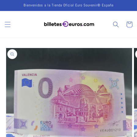
Ir
Bienvenidos a la Tienda Oficial Euro Souvenir® España
directamente
al contenido
Carrito
Ir
directamente
a la
información
del producto