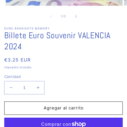
Abrir
Ab
elemento
e
multimedia
m
de
1
/
2
1
2
en
e
EURO BANKNOTE MEMORY
una
u
Billete Euro Souvenir VALENCIA
ventana
v
modal
m
2024
Precio
€3.25 EUR
habitual
Impuesto incluido.
Cantidad
Reducir
Aumentar
cantidad
cantidad
para
para
Billete
Billete
Agregar al carrito
Euro
Euro
Souvenir
Souvenir
VALENCIA
VALENCIA