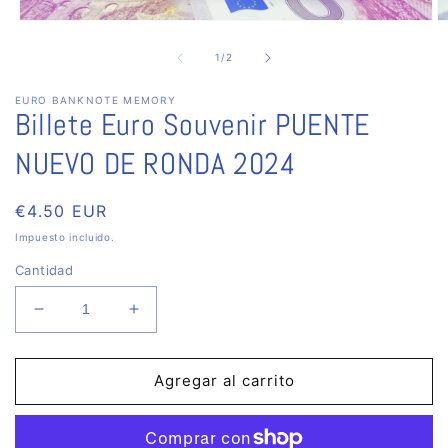
Abrir
Ab
elemento
e
multimedia
m
de
1
/
2
1
2
en
e
EURO BANKNOTE MEMORY
una
u
Billete Euro Souvenir PUENTE
ventana
v
modal
m
NUEVO DE RONDA 2024
Precio
€4.50 EUR
habitual
Impuesto incluido.
Cantidad
Reducir
Aumentar
cantidad
cantidad
para
para
Billete
Billete
Agregar al carrito
Euro
Euro
Souvenir
Souvenir
PUENTE
PUENTE