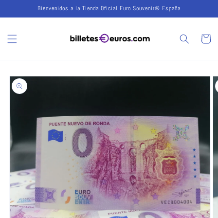
Ir
Bienvenidos a la Tienda Oficial Euro Souvenir® España
directamente
al contenido
Carrito
Ir
directamente
a la
información
del producto