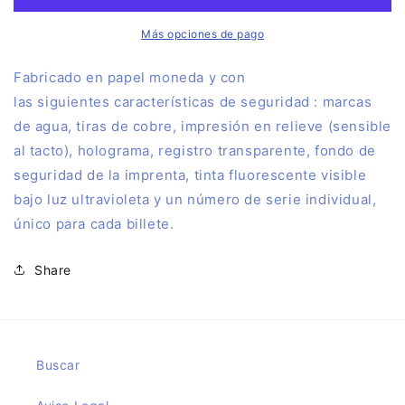
NUEVO
NUEVO
DE
DE
Más opciones de pago
RONDA
RONDA
2024
2024
F
abricado en papel moneda y con
las siguientes características de seguridad : marcas
de agua, tiras de cobre, impresión en relieve (sensible
al tacto), holograma, registro transparente, fondo de
seguridad de la imprenta, tinta fluorescente visible
bajo luz ultravioleta y un número de serie individual,
único para cada billete.
Share
Buscar