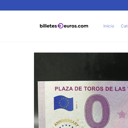
Ir
directamente
al contenido
Inicio
Cat
Ir
directamente
a la
información
del producto