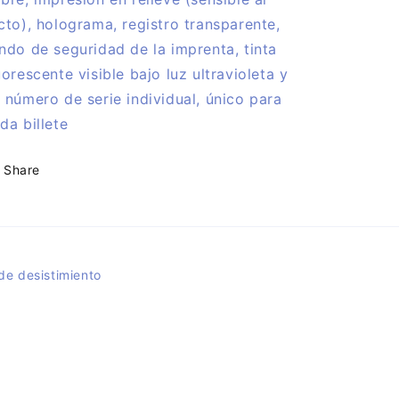
2025
2025
cto), holograma, registro transparente,
versión
versión
ndo de seguridad de la imprenta, tinta
anIversary
anIversary
uorescente visible bajo luz ultravioleta y
 número de serie individual, único para
da billete
Share
de desistimiento