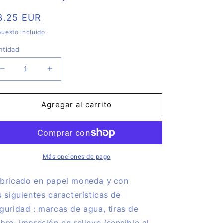
recio
3.25 EUR
abitual
uesto incluido.
ntidad
Reducir
Aumentar
cantidad
cantidad
para
para
Edición
Edición
Agregar al carrito
2025
2025
Billete
Billete
Euro
Euro
Souvenir
Souvenir
-
-
Más opciones de pago
PLAZA
PLAZA
DE
DE
bricado en papel moneda y con
TOROS
TOROS
s siguientes características de
DE
DE
guridad : marcas de agua, tiras de
LAS
LAS
VENTAS
VENTAS
bre, impresión en relieve (sensible al