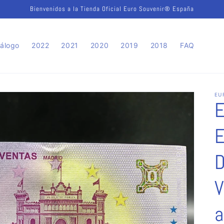
Bienvenidos a la Tienda Oficial Euro Souvenir® España
álogo
2022
2021
2020
2019
2018
FAQ
EU
E
E
D
V
a