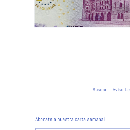
Abrir
elemento
multimedia
2
en
una
ventana
modal
Buscar
Aviso Le
Abonate a nuestra carta semanal