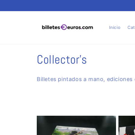
Ir
directamente
al contenido
Inicio
Cat
C
Collector's
o
Billetes pintados a mano, ediciones e
l
e
c