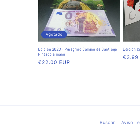
c
i
ó
Agotado
n
Edición 2023 - Peregrino Camino de Santiago
Edición C
Pintado a mano
Precio
€3.99
Precio
€22.00 EUR
:
habitu
habitual
Buscar
Aviso Le